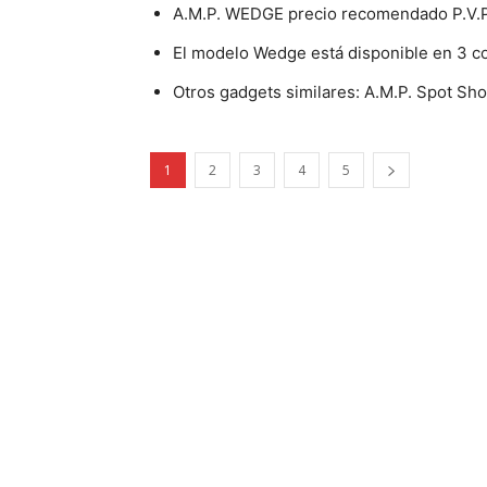
A.M.P. WEDGE precio recomendado P.V.P
El modelo Wedge está disponible en 3 co
Otros gadgets similares: A.M.P. Spot Sh
1
2
3
4
5