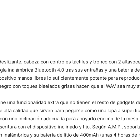
ideslizante, cabeza con controles táctiles y tronco con 2 altavo
ía inalámbrica Bluetooth 4.0 tras sus entrañas y una batería d
positivo manos libres lo suficientemente potente para reprodu
negro con toques biselados grises hacen que el WAV sea muy at
ene una funcionalidad extra que no tienen el resto de gadgets de
 alta calidad que sirven para pegarse como una lapa a superficie
con una inclinación adecuada para apoyarlo encima de la mesa 
 escritura con el dispositivo inclinado y fijo. Según A.M.P., sopor
n inalámbrica y su batería de litio de 400mAh (unas 4 horas de