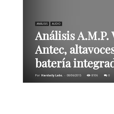
ANÁLISIS
AUDIO
Análisis A.M.P
Antec, altavoce
batería integra
Por
Hardaily Labs.
-
08/06/2015
8106
0