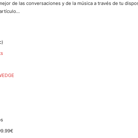
jor de las conversaciones y de la música a través de tu disposit
 artículo…
c)
ts
WEDGE
os
99.99€