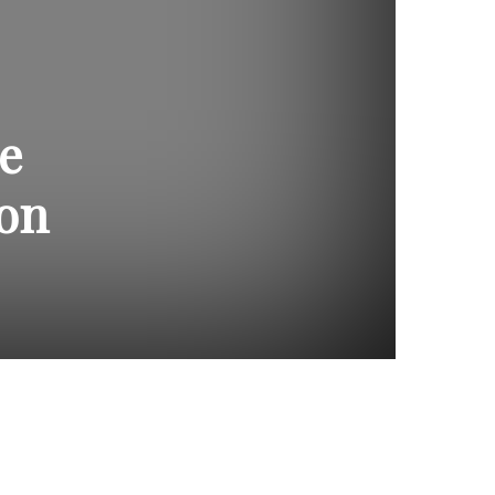
e
con