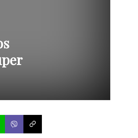
os
uper