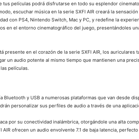
 tus películas podrá disfrutarse en todo su esplendor cinemato
modo, escuchar música en la serie SXFI AIR creará la sensación
lidad con PS4, Nintendo Switch, Mac y PC, y redefine la experien
ios en el entorno cinematográfico del juego, presentándoles una
á presente en el corazón de la serie SXFI AIR, los auriculares 
ar un audio potente al mismo tiempo que mantienen una precis
las películas.
ía Bluetooth y USB a numerosas plataformas que van desde dis
rán personalizar sus perfiles de audio a través de una aplicaci
taca por su conectividad inalámbrica, otorgándole una alta compa
AIR ofrecen un audio envolvente 7.1 de baja latencia, perfecto 