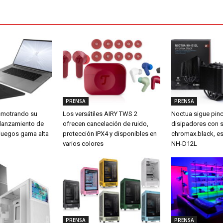
PRENSA
PRENSA
smotrando su
Los versátiles AIRY TWS 2
Noctua sigue pin
 lanzamiento de
ofrecen cancelación de ruido,
disipadores con 
a juegos gama alta
protección IPX4 y disponibles en
chromax.black, es
varios colores
NH-D12L
PRENSA
PRENSA