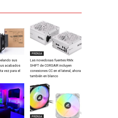
PRENSA
celando sus
Las novedosas fuentes RMx
sus acabados
SHIFT de CORSAIR incluyen
ta vez para el
conexiones CC en el lateral, ahora
también en blanco
PRENSA