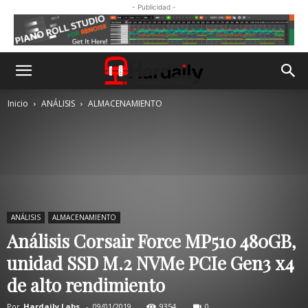
- Publicidad -
Inicio
ANÁLISIS
ALMACENAMIENTO
ANÁLISIS
ALMACENAMIENTO
Análisis Corsair Force MP510 480GB,
unidad SSD M.2 NVMe PCIe Gen3 x4
de alto rendimiento
Por
Hardaily Labs.
-
09/01/2019
9354
0