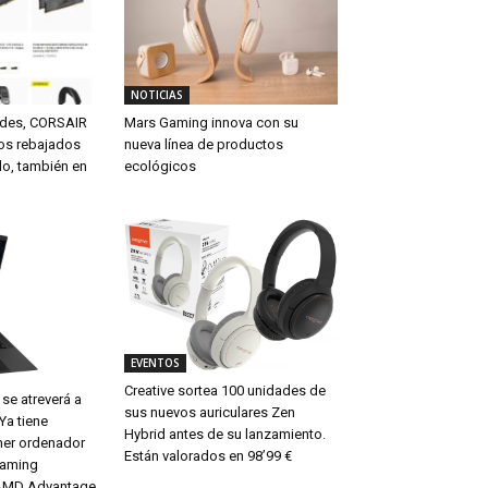
NOTICIAS
ades, CORSAIR
Mars Gaming innova con su
tos rebajados
nueva línea de productos
do, también en
ecológicos
EVENTOS
Creative sortea 100 unidades de
se atreverá a
sus nuevos auriculares Zen
 Ya tiene
Hybrid antes de su lanzamiento.
mer ordenador
Están valorados en 98’99 €
eaming
AMD Advantage