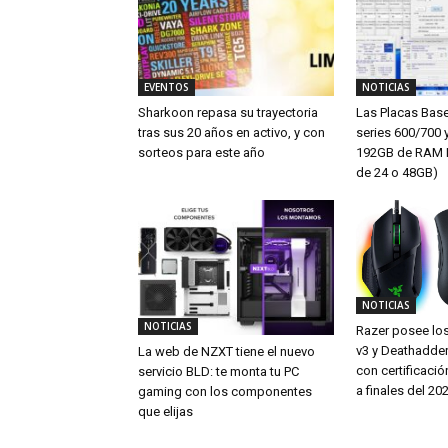
EVENTOS
NOTICIAS
Sharkoon repasa su trayectoria
Las Placas Bas
tras sus 20 años en activo, y con
series 600/700 
sorteos para este año
192GB de RAM 
de 24 o 48GB)
NOTICIAS
NOTICIAS
Razer posee los
v3 y Deathadde
La web de NZXT tiene el nuevo
con certificac
servicio BLD: te monta tu PC
a finales del 20
gaming con los componentes
que elijas