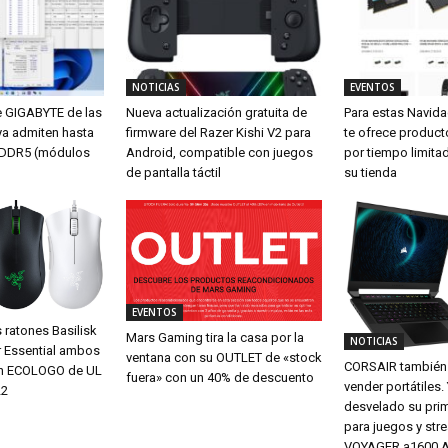
NOTICIAS
EVENTOS
e GIGABYTE de las
Nueva actualización gratuita de
Para estas Navid
ya admiten hasta
firmware del Razer Kishi V2 para
te ofrece produc
DDR5 (módulos
Android, compatible con juegos
por tiempo limita
de pantalla táctil
su tienda
EVENTOS
 ratones Basilisk
Mars Gaming tira la casa por la
NOTICIAS
r Essential ambos
ventana con su OUTLET de «stock
CORSAIR también 
ión ECOLOGO de UL
fuera» con un 40% de descuento
vender portátiles.
22
desvelado su pri
para juegos y str
VOYAGER a1600 