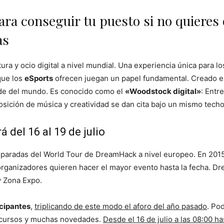
ra conseguir tu puesto si no quieres q
as
ura y ocio digital a nivel mundial. Una experiencia única para l
que los
eSports
ofrecen juegan un papel fundamental. Creado e
ande del mundo. Es conocido como el
«Woodstock digital»
: Entr
ición de música y creatividad se dan cita bajo un mismo techo
del 16 al 19 de julio
 paradas del World Tour de DreamHack a nivel europeo. En 201
s organizadores quieren hacer el mayor evento hasta la fecha. D
y Zona Expo.
cipantes
,
triplicando de este modo el aforo del año pasado
. Po
oncursos y muchas novedades.
Desde el 16 de julio a las 08:00 has