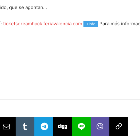
pido, que se agontan…
í:
ticketsdreamhack.feriavalencia.com
Para más informaci
+Info