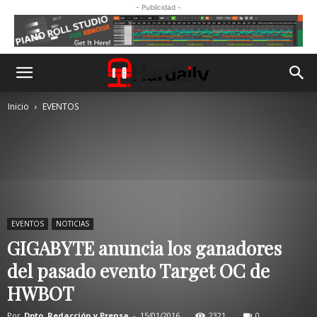
- Publicidad -
Inicio
EVENTOS
EVENTOS
NOTICIAS
GIGABYTE anuncia los ganadores
del pasado evento Target OC de
HWBOT
Por
Dpto. Redacción y Prensa
-
15/01/2016
2321
0