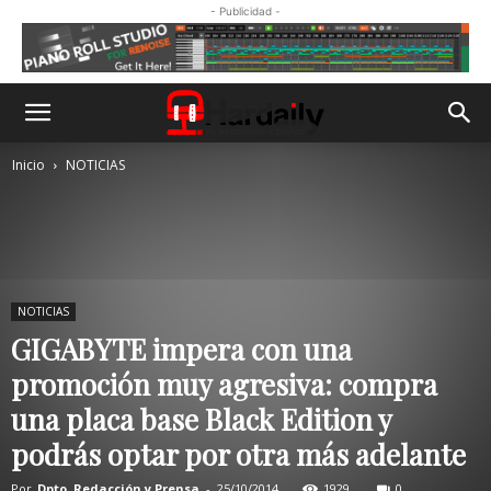
- Publicidad -
Inicio
NOTICIAS
NOTICIAS
GIGABYTE impera con una
promoción muy agresiva: compra
una placa base Black Edition y
podrás optar por otra más adelante
Por
Dpto. Redacción y Prensa
-
25/10/2014
1929
0