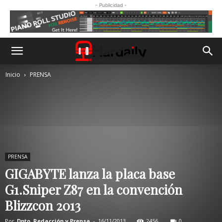
- Publicidad -
Inicio
PRENSA
PRENSA
GIGABYTE lanza la placa base
G1.Sniper Z87 en la convención
Blizzcon 2013
Por
Dpto. Redacción y Prensa
-
16/11/2013
2456
0