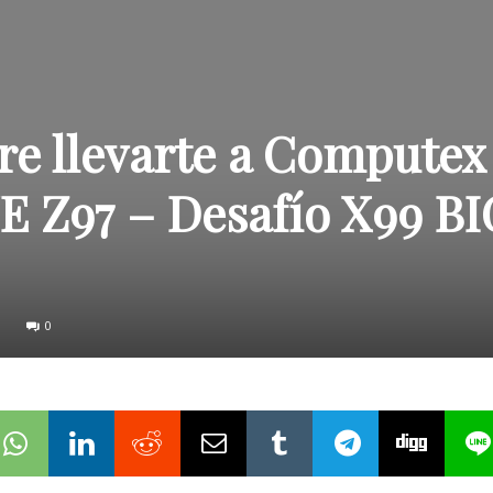
e llevarte a Computex 
E Z97 – Desafío X99 BI
0