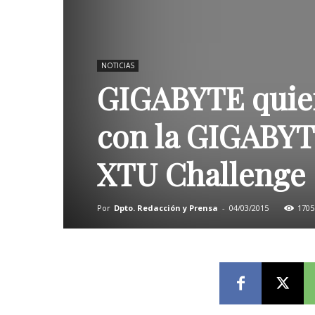
NOTICIAS
GIGABYTE quier
con la GIGABYT
XTU Challenge
Por
Dpto. Redacción y Prensa
-
04/03/2015
1705