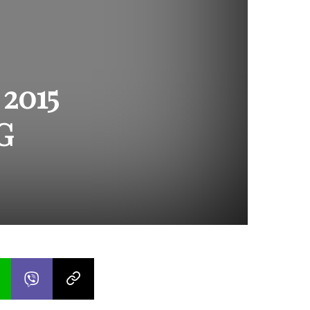
2015
G