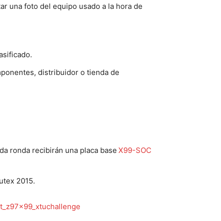
r una foto del equipo usado a la hora de
asificado.
mponentes, distribuidor o tienda de
ada ronda recibirán una placa base
X99-SOC
putex 2015.
bt_z97x99_xtuchallenge