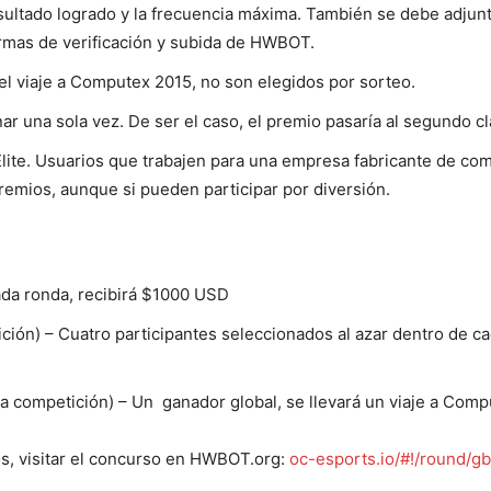
sultado logrado y la frecuencia máxima. También se debe adjunta
ormas de verificación y subida de HWBOT.
el viaje a Computex 2015, no son elegidos por sorteo.
ar una sola vez. De ser el caso, el premio pasaría al segundo cl
 Elite. Usuarios que trabajen para una empresa fabricante de co
emios, aunque si pueden participar por diversión.
cada ronda, recibirá $1000 USD
tición) – Cuatro participantes seleccionados al azar dentro de c
e la competición) – Un ganador global, se llevará un viaje a Com
os, visitar el concurso en HWBOT.org:
oc-esports.io/#!/round/g