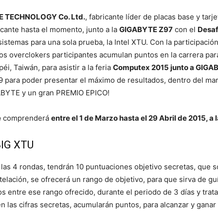
 TECHNOLOGY Co. Ltd.
, fabricante líder de placas base y tar
ficante hasta el momento, junto a la
GIGABYTE Z97
con el
Desaf
sistemas para una sola prueba, la Intel XTU. Con la participació
los overclokers participantes acumulan puntos en la carrera par
éi, Taiwán, para asistir a la feria
Computex 2015 junto a GIGA
para poder presentar el máximo de resultados, dentro del marc
GABYTE y un gran PREMIO EPICO!
e
comprenderá
entre el 1 de Marzo hasta el 29 Abril de 2015, a
BIG XTU
as 4 rondas, tendrán 10 puntuaciones objetivo secretas, que sol
elación, se ofrecerá un rango de objetivo, para que sirva de guí
entre ese rango ofrecido, durante el periodo de 3 días y tratar 
en las cifras secretas, acumularán puntos, para alcanzar y gana