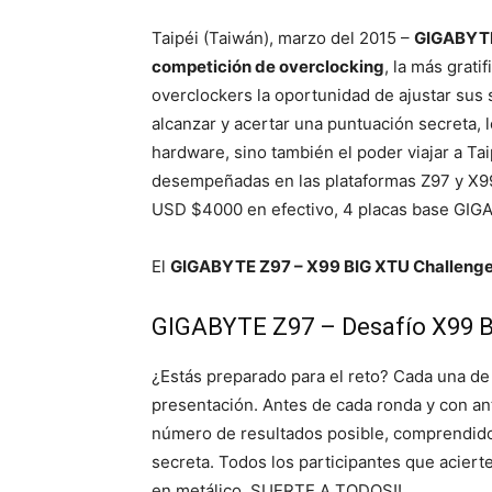
Taipéi (Taiwán), marzo del 2015 –
GIGABYTE
competición de overclocking
, la más grati
overclockers la oportunidad de ajustar sus 
alcanzar y acertar una puntuación secreta, 
hardware, sino también el poder viajar a Taip
desempeñadas en las plataformas Z97 y X99 
USD $4000 en efectivo, 4 placas base GI
El
GIGABYTE Z97 – X99 BIG XTU Challeng
GIGABYTE Z97 – Desafío X99 
¿Estás preparado para el reto? Cada una de l
presentación. Antes de cada ronda y con ant
número de resultados posible, comprendidos 
secreta. Todos los participantes que aciert
en metálico. SUERTE A TODOS!!