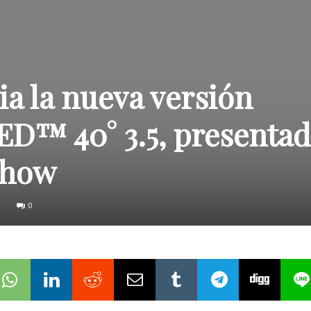
a la nueva versión
D™ 40° 3.5, presentad
Show
0