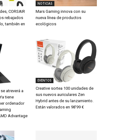
NOTICIAS
ades, CORSAIR
Mars Gaming innova con su
tos rebajados
nueva línea de productos
do, también en
ecológicos
EVENTOS
Creative sortea 100 unidades de
se atreverá a
sus nuevos auriculares Zen
 Ya tiene
Hybrid antes de su lanzamiento.
mer ordenador
Están valorados en 98’99 €
eaming
AMD Advantage