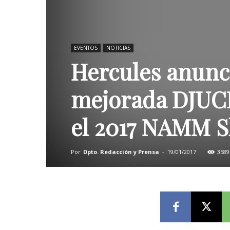
EVENTOS
NOTICIAS
Hercules anunci
mejorada DJUCE
el 2017 NAMM 
Por
Dpto. Redacción y Prensa
-
19/01/2017
3589