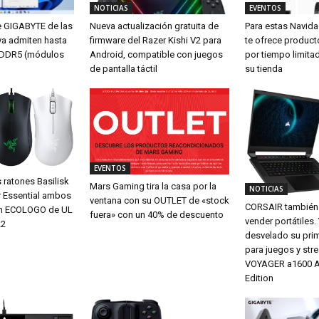
NOTICIAS
EVENTOS
e GIGABYTE de las
Nueva actualización gratuita de
Para estas Navid
ya admiten hasta
firmware del Razer Kishi V2 para
te ofrece produc
DDR5 (módulos
Android, compatible con juegos
por tiempo limita
de pantalla táctil
su tienda
EVENTOS
 ratones Basilisk
Mars Gaming tira la casa por la
NOTICIAS
r Essential ambos
ventana con su OUTLET de «stock
CORSAIR también 
ión ECOLOGO de UL
fuera» con un 40% de descuento
vender portátiles.
22
desvelado su pri
para juegos y str
VOYAGER a1600 
Edition