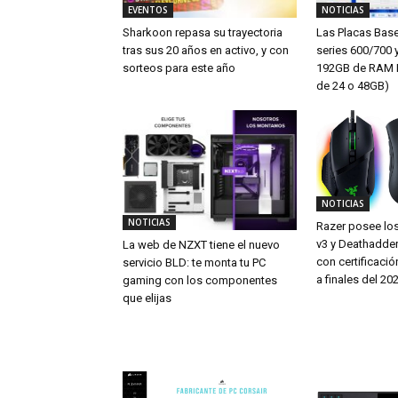
EVENTOS
NOTICIAS
Sharkoon repasa su trayectoria
Las Placas Bas
tras sus 20 años en activo, y con
series 600/700 
sorteos para este año
192GB de RAM 
de 24 o 48GB)
NOTICIAS
NOTICIAS
Razer posee los
v3 y Deathadde
La web de NZXT tiene el nuevo
con certificac
servicio BLD: te monta tu PC
a finales del 20
gaming con los componentes
que elijas