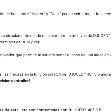
ón de beat entre “Master” y “Deck” para cuadrar mejor los
beat
se directamente desde el explorador de archivos de DJUCED™ 40
 términos de BPM y
key
.
ovador que permite al usuario sentir el peso de una mesa de vi
e, las mejoras en la función
scratch
del DJUCED™ 40° 3.5 ahora
ision controller!
es de esta lista son compatibles con DJUCED™ 40° 3.5: