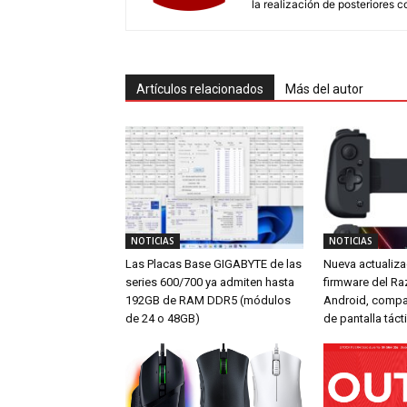
la realización de posteriores c
Artículos relacionados
Más del autor
NOTICIAS
NOTICIAS
Las Placas Base GIGABYTE de las
Nueva actualiza
series 600/700 ya admiten hasta
firmware del Ra
192GB de RAM DDR5 (módulos
Android, compa
de 24 o 48GB)
de pantalla tácti