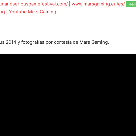
unandseriousgamefestival.com/
|
www.marsgaming.eu/es/
Red
ing
|
Youtube Mars Gaming
s 2014 y fotografías por cortesía de Mars Gaming.