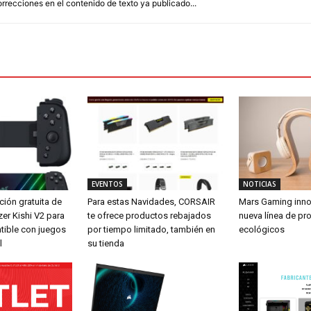
orrecciones en el contenido de texto ya publicado...
EVENTOS
NOTICIAS
ción gratuita de
Para estas Navidades, CORSAIR
Mars Gaming inno
zer Kishi V2 para
te ofrece productos rebajados
nueva línea de pr
tible con juegos
por tiempo limitado, también en
ecológicos
l
su tienda