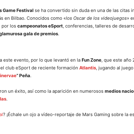
s Game Festival
se ha convertido sin duda en una de las citas i
más en Bilbao. Conocidos como «
los Oscar de los videojuegos
» e
 por los
campeonatos eSport
, conferencias, talleres de desar
glamurosa gala de premios
.
 a este evento, por lo que levantó en la
Fun Zone
, que este año 
 el club eSport de reciente formación
Atlantis
, jugando al juego
inervae
” Peña
.
ueron un éxito, así como la aparición en numerosos
medios nacio
las
.
al
? ¡Échale un ojo a vídeo-reportaje de Mars Gaming sobre la es