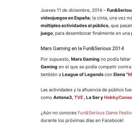
Jueves 11 de diciembre, 2014 –
Fun&Seriou
videojuegos en España
; la cinta, una vez 
múltiples actividades al público
, que pasan
juego
, para desembocar finalmente en una
Mars Gaming en la Fun&Serious 2014
Por supuesto,
Mars Gaming
no podía faltar
Gaming
en el que se podía competir contra
también a
League of Legends
con
Elena “
M
Las actividades y la afluencia de público f
como
Antena3,
TVE
, La Ser y
HobbyConso
¿Aún no conoces
Fun&Serious Game Festiv
durante los próximas días en Facebook!