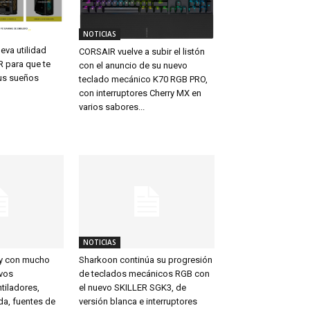
NOTICIAS
ueva utilidad
CORSAIR vuelve a subir el listón
 para que te
con el anuncio de su nuevo
tus sueños
teclado mecánico K70 RGB PRO,
con interruptores Cherry MX en
varios sabores...
NOTICIAS
 y con mucho
Sharkoon continúa su progresión
vos
de teclados mecánicos RGB con
tiladores,
el nuevo SKILLER SGK3, de
ida, fuentes de
versión blanca e interruptores