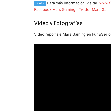
Para más información, visitar:
www.f
+Info
Facebook Mars Gaming
|
Twitter Mars Gam
Video y Fotografías
Video reportaje Mars Gaming en Fun&Seriou