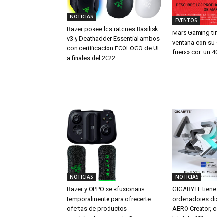
NOTICIAS
EVENTOS
Razer posee los ratones Basilisk
Mars Gaming tira
v3 y Deathadder Essential ambos
ventana con su
con certificación ECOLOGO de UL
fuera» con un 
a finales del 2022
NOTICIAS
NOTICIAS
GIGABYTE tiene
Razer y OPPO se «fusionan»
ordenadores di
temporalmente para ofrecerte
AERO Creator, 
ofertas de productos