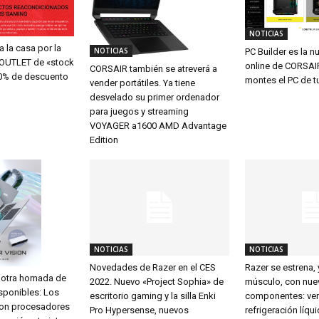
NOTICIAS
 la casa por la
NOTICIAS
PC Builder es la n
 OUTLET de «stock
online de CORSAIR
CORSAIR también se atreverá a
40% de descuento
montes el PC de 
vender portátiles. Ya tiene
desvelado su primer ordenador
para juegos y streaming
VOYAGER a1600 AMD Advantage
Edition
NOTICIAS
NOTICIAS
Novedades de Razer en el CES
Razer se estrena,
 otra hornada de
2022. Nuevo «Project Sophia» de
músculo, con nue
sponibles: Los
escritorio gaming y la silla Enki
componentes: ven
con procesadores
Pro Hypersense, nuevos
refrigeración líqu