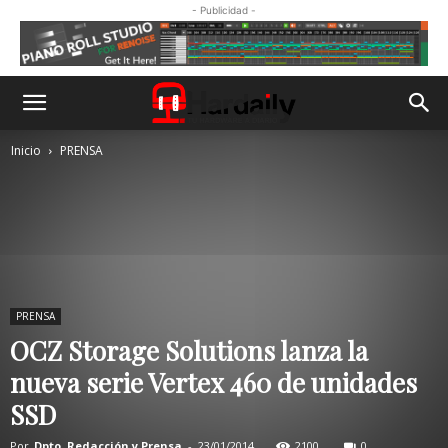
- Publicidad -
Inicio
PRENSA
PRENSA
OCZ Storage Solutions lanza la
nueva serie Vertex 460 de unidades
SSD
Por
Dpto. Redacción y Prensa
-
23/01/2014
2100
0