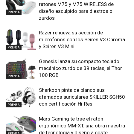
ratones M75 y M75 WIRELESS de
diseño esculpido para diestros o
PRENSA
zurdos
Razer renueva su sección de
micrófonos con los Seiren V3 Chroma
y Seiren V3 Mini
PRENSA
Genesis lanza su compacto teclado
mecánico zurdo de 39 teclas, el Thor
100 RGB
PRENSA
Sharkoon pinta de blanco sus
afamados auriculares SKILLER SGH50
con certificación Hi-Res
PRENSA
Mars Gaming te trae el ratón
ergonómico MM-XT, una obra maestra
de tecnología y diseño a coste
PRENSA