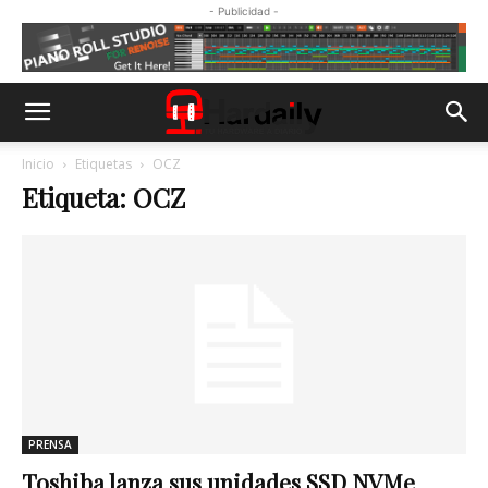
- Publicidad -
Inicio
Etiquetas
OCZ
Etiqueta: OCZ
PRENSA
Toshiba lanza sus unidades SSD NVMe