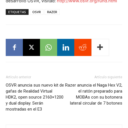
desarrollo OSVR, visitad:
http://www.osvr.org/fund.html
ETIQUETAS
OSVR
RAZER
Artículo anterior
Artículo siguiente
OSVR anuncia sus nuevo kit de
Razer anuncia el Naga Hex V2,
gafas de Realidad Virtual
el ratón preparado para
HDK2, open source 2160×1200
MOBAs con su botonera
y dual display. Serán
lateral circular de 7 botones
mostradas en el E3