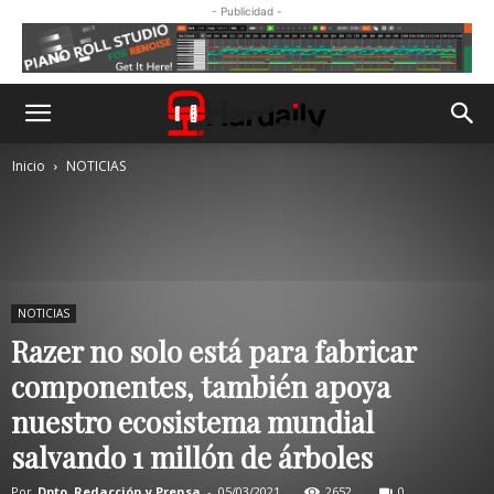
- Publicidad -
Inicio
NOTICIAS
NOTICIAS
Razer no solo está para fabricar
componentes, también apoya
nuestro ecosistema mundial
salvando 1 millón de árboles
Por
Dpto. Redacción y Prensa
-
05/03/2021
2652
0