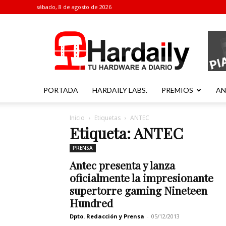
sábado, 8 de agosto de 2026
Hardaily
PORTADA
HARDAILY LABS.
PREMIOS
AN
Inicio
Etiquetas
ANTEC
Etiqueta: ANTEC
PRENSA
Antec presenta y lanza
oficialmente la impresionante
supertorre gaming Nineteen
Hundred
Dpto. Redacción y Prensa
-
05/12/2013