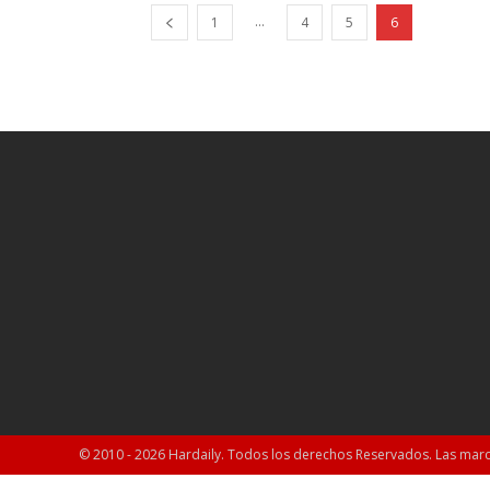
...
1
4
5
6
© 2010 - 2026 Hardaily. Todos los derechos Reservados. Las marc