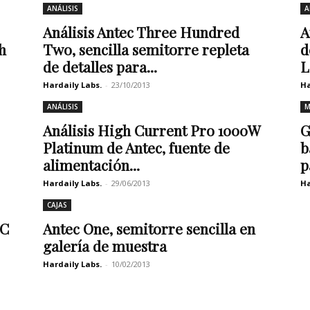
ANÁLISIS
A
Análisis Antec Three Hundred
A
h
Two, sencilla semitorre repleta
d
de detalles para...
L
Hardaily Labs.
-
23/10/2013
Ha
ANÁLISIS
M
Análisis High Current Pro 1000W
G
Platinum de Antec, fuente de
b
alimentación...
p
Hardaily Labs.
-
29/06/2013
Ha
CAJAS
PC
Antec One, semitorre sencilla en
galería de muestra
Hardaily Labs.
-
10/02/2013