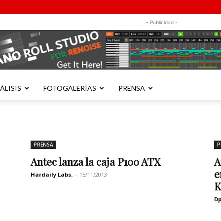
- Publicidad -
ÁLISIS
FOTOGALERÍAS
PRENSA
PRENSA
P
Antec lanza la caja P100 ATX
A
e
Hardaily Labs.
-
15/11/2013
K
Dp