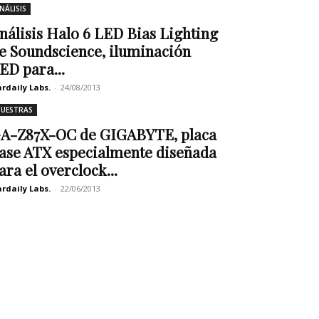
NÁLISIS
nálisis Halo 6 LED Bias Lighting
e Soundscience, iluminación
ED para...
rdaily Labs.
-
24/08/2013
UESTRAS
A-Z87X-OC de GIGABYTE, placa
ase ATX especialmente diseñada
ara el overclock...
rdaily Labs.
-
22/06/2013