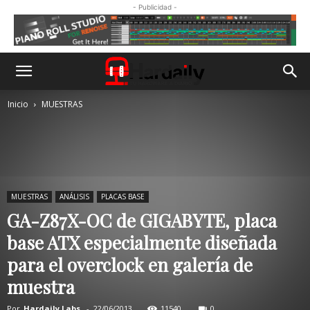
- Publicidad -
Inicio
MUESTRAS
MUESTRAS
ANÁLISIS
PLACAS BASE
GA-Z87X-OC de GIGABYTE, placa
base ATX especialmente diseñada
para el overclock en galería de
muestra
Por
Hardaily Labs.
-
22/06/2013
11540
0