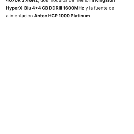
4670K 3.4GHz
, dos módulos de memoria
Kingston
HyperX Blu 4+4 GB DDRIII 1600MHz
y la fuente de
alimentación
Antec HCP 1000 Platinum
.