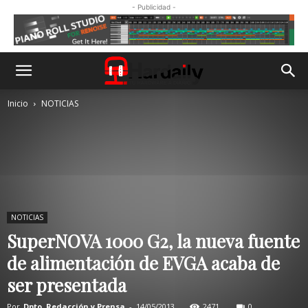
- Publicidad -
Inicio
NOTICIAS
NOTICIAS
SuperNOVA 1000 G2, la nueva fuente
de alimentación de EVGA acaba de
ser presentada
Por
Dpto. Redacción y Prensa
-
14/05/2013
2471
0