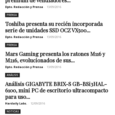
premium de ventiladores...
Dpto. Redacción y Prensa
-
13/09/2016
PRENSA
Toshiba presenta su recién incorporada
serie de unidades SSD OCZ VX500...
Dpto. Redacción y Prensa
-
13/09/2016
PRENSA
Mars Gaming presenta los ratones M116 y
M216, evolucionados de sus...
Dpto. Redacción y Prensa
-
13/09/2016
ANÁLISIS
Análisis GIGABYTE BRIX-S GB-BSi3HAL-
6100, mini PC de escritorio ultracompacto
para uso...
Hardaily Labs.
-
12/09/2016
NOTICIAS