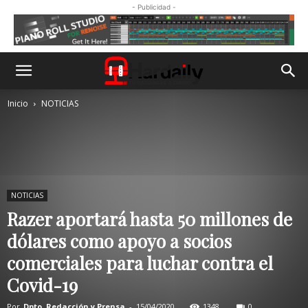
- Publicidad -
Inicio
NOTICIAS
NOTICIAS
Razer aportará hasta 50 millones de
dólares como apoyo a socios
comerciales para luchar contra el
Covid-19
Por
Dpto. Redacción y Prensa
-
15/04/2020
1348
0