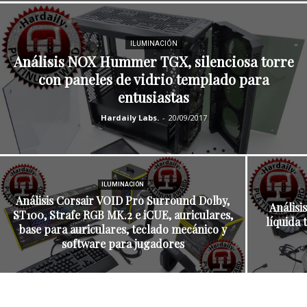
ILUMINACIÓN
Análisis NOX Hummer TGX, silenciosa torre
con paneles de vidrio templado para
entusiastas
Hardaily Labs.
-
20/09/2017
ILUMINACIÓN
Análisis Corsair VOID Pro Surround Dolby,
Análisi
ST100, Strafe RGB MK.2 e iCUE, auriculares,
líquida 
base para auriculares, teclado mecánico y
software para jugadores