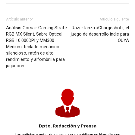
Artículo anterior
Artículo siguiente
Análisis Corsair Gaming Strafe
Razer lanza «Chargeshot», el
RGB MX Silent, Sabre Optical
juego de desarrollo indie para
RGB 10.000DPI y MM300
OUYA
Medium, teclado mecánico
silencioso, ratón de alto
rendimiento y alfombrilla para
jugadores
Dpto. Redacción y Prensa
Las noticias y notas de prensa que se publican en Hardaily son