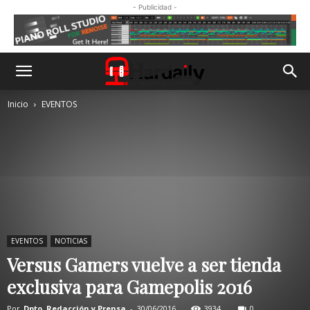
- Publicidad -
Inicio
EVENTOS
EVENTOS
NOTICIAS
Versus Gamers vuelve a ser tienda
exclusiva para Gamepolis 2016
Por
Dpto. Redacción y Prensa
-
30/06/2016
3934
0