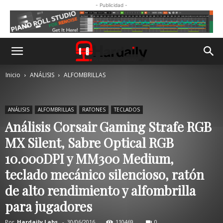
- Publicidad -
Inicio
ANÁLISIS
ALFOMBRILLAS
ANÁLISIS
ALFOMBRILLAS
RATONES
TECLADOS
Análisis Corsair Gaming Strafe RGB
MX Silent, Sabre Optical RGB
10.000DPI y MM300 Medium,
teclado mecánico silencioso, ratón
de alto rendimiento y alfombrilla
para jugadores
Por
Hardaily Labs.
-
30/06/2016
110469
0