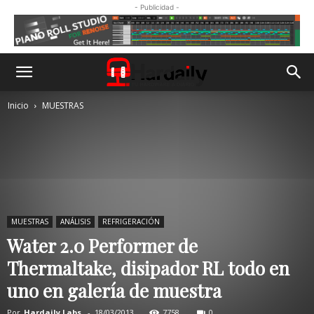
- Publicidad -
Inicio
MUESTRAS
MUESTRAS
ANÁLISIS
REFRIGERACIÓN
Water 2.0 Performer de
Thermaltake, disipador RL todo en
uno en galería de muestra
Por
Hardaily Labs.
-
18/03/2013
7758
0