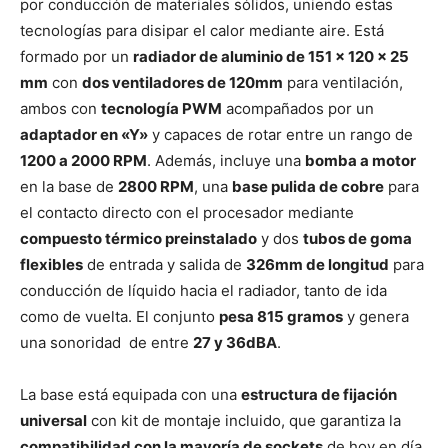
por conducción de materiales sólidos, uniendo estas
tecnologías para disipar el calor mediante aire. Está
formado por un
radiador de aluminio de 151 x 120 x 25
mm
con
dos ventiladores de 120mm
para ventilación,
ambos con
tecnología PWM
acompañados por un
adaptador en «Y»
y capaces de rotar entre un rango de
1200 a 2000 RPM
. Además, incluye una
bomba a motor
en la base de
2800 RPM
, una
base pulida de cobre
para
el contacto directo con el procesador mediante
compuesto térmico preinstalado
y dos
tubos de goma
flexibles
de entrada y salida de
326mm de longitud
para
conducción de líquido hacia el radiador, tanto de ida
como de vuelta. El conjunto
pesa 815 gramos
y genera
una sonoridad de entre
27 y 36dBA
.
La base está equipada con una
estructura de fijación
universal
con kit de montaje incluido, que garantiza la
compatibilidad con la mayoría de sockets
de hoy en día