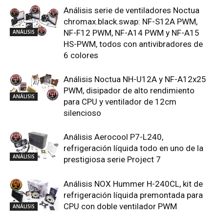
Análisis serie de ventiladores Noctua
chromax.black.swap: NF-S12A PWM,
NF-F12 PWM, NF-A14 PWM y NF-A15
ANÁLISIS
HS-PWM, todos con antivibradores de
6 colores
Análisis Noctua NH-U12A y NF-A12x25
PWM, disipador de alto rendimiento
ANÁLISIS
para CPU y ventilador de 12cm
silencioso
Análisis Aerocool P7-L240,
refrigeración líquida todo en uno de la
ANÁLISIS
prestigiosa serie Project 7
Análisis NOX Hummer H-240CL, kit de
refrigeración líquida premontada para
CPU con doble ventilador PWM
ANÁLISIS