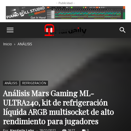
- Publicidad -
Inicio
ANÁLISIS
ANÁLISIS
REFRIGERACIÓN
Análisis Mars Gaming ML-
ULTRA240, kit de refrigeración
líquida ARGB multisocket de alto
rendimiento para jugadores
Por
Hardaily Labs.
-
28/11/2022
5977
0