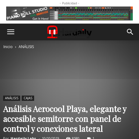
- Publicidad -
Inicio
ANÁLISIS
ANÁLISIS
CAJAS
Análisis Aerocool Playa, elegante y
accesible semitorre con panel de
control y conexiones lateral
Por
Hardaily Labs.
-
10/10/2019
8580
1