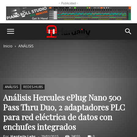
- Publicidad -
Inicio
ANÁLISIS
ANÁLISIS
REDES-HUBS
Análisis Hercules ePlug Nano 500
Pass Thru Duo, 2 adaptadores PLC
para red eléctrica de datos con
enchufes integrados
Por
Hardaily Labs.
-
29/01/2015
74055
0