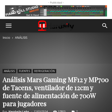
- Publicidad -
Inicio
ANÁLISIS
ANÁLISIS
FUENTES
REFRIGERACIÓN
Análisis Mars Gaming MF12 y MP700
de Tacens, ventilador de 12cm y
fuente de alimentación de 700W
para jugadores
Por
Hardaily Labs.
-
12/05/2014
37805
7