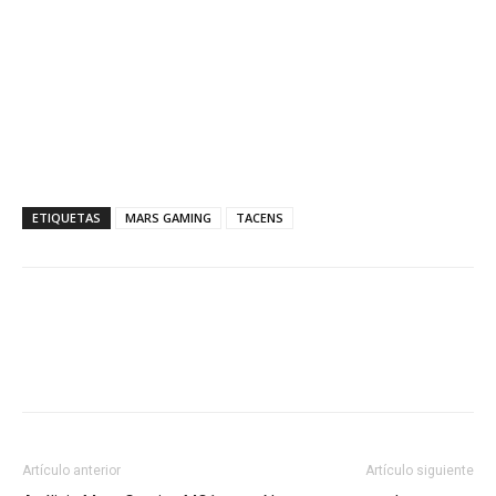
ETIQUETAS
MARS GAMING
TACENS
Artículo anterior
Artículo siguiente