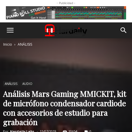
- Publicidad -
Inicio
ANÁLISIS
ANÁLISIS
AUDIO
Análisis Mars Gaming MMICKIT, kit
de micrófono condensador cardiode
con accesorios de estudio para
grabación
Por
Hardaily Labs.
-
15/07/2019
10654
0