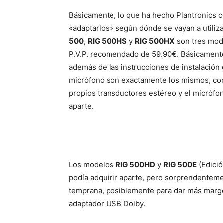
Básicamente, lo que ha hecho Plantronics co
«adaptarlos» según dónde se vayan a utiliz
500
,
RIG 500HS
y
RIG 500HX
son tres mod
P.V.P. recomendado de 59.90€. Básicamente, 
además de las instrucciones de instalación 
micrófono son exactamente los mismos, con
propios transductores estéreo y el micrófono
aparte.
Los modelos
RIG 500HD
y
RIG 500E
(Edici
podía adquirir aparte, pero sorprendentemen
temprana, posiblemente para dar más marge
adaptador USB Dolby.