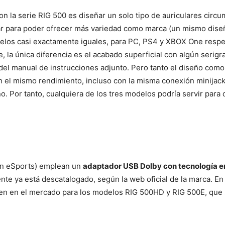
n la serie RIG 500 es diseñar un solo tipo de auriculares circ
ar para poder ofrecer más variedad como marca (un mismo diseñ
elos casi exactamente iguales, para PC, PS4 y XBOX One respe
la única diferencia es el acabado superficial con algún serigraf
del manual de instrucciones adjunto. Pero tanto el diseño como 
 el mismo rendimiento, incluso con la misma conexión minijack
. Por tanto, cualquiera de los tres modelos podría servir para c
ón eSports) emplean un
adaptador USB Dolby con tecnología env
te ya está descatalogado, según la web oficial de la marca. En
n en el mercado para los modelos RIG 500HD y RIG 500E, que s