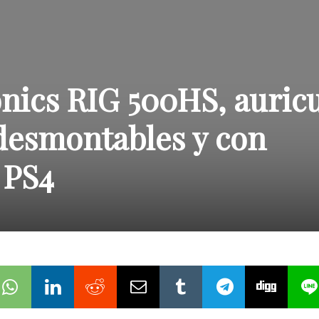
onics RIG 500HS, auric
desmontables y con
 PS4