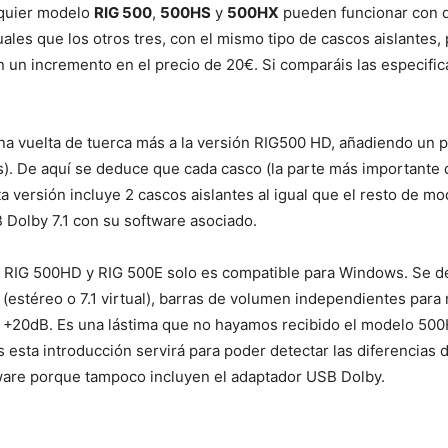
lquier modelo
RIG 500
,
500HS
y
500HX
pueden funcionar con 
les que los otros tres, con el mismo tipo de cascos aislantes,
n un incremento en el precio de 20€. Si comparáis las especifi
a vuelta de tuerca más a la versión RIG500 HD, añadiendo un 
s). De aquí se deduce que cada casco (la parte más importante 
 versión incluye 2 cascos aislantes al igual que el resto de mod
Dolby 7.1 con su software asociado.
s RIG 500HD y RIG 500E solo es compatible para Windows. Se 
 (estéreo o 7.1 virtual), barras de volumen independientes para
a +20dB. Es una lástima que no hayamos recibido el modelo 50
s esta introducción servirá para poder detectar las diferencias
tware porque tampoco incluyen el adaptador USB Dolby.