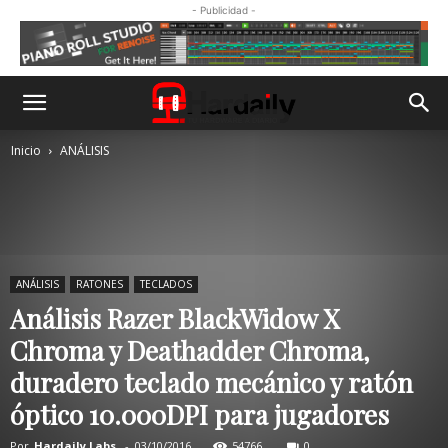
- Publicidad -
Inicio
ANÁLISIS
ANÁLISIS
RATONES
TECLADOS
Análisis Razer BlackWidow X
Chroma y Deathadder Chroma,
duradero teclado mecánico y ratón
óptico 10.000DPI para jugadores
Por
Hardaily Labs.
-
03/10/2016
54766
0