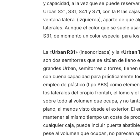
y capacidad, a la vez que se puede reserva
Urban S21, S31, S41 y S71, con la R las caja
ventana lateral (izquierda), aparte de que
laterales. Aunque el color que se suele usa
S31, de momento un color especial para los
La «
Urban R31
» (insonorizada) y la «
Urban 
son dos semitorres que se sitúan de lleno e
grandes Urban, semitorres o torres, tienen 
con buena capacidad para prácticamente to
empleo de plástico (tipo ABS) como elemento
los laterales del propio frontal), el lomo 
sobre todo al volumen que ocupa, y no tanto
plano, al menos visto desde el exterior. El
mantener al mismo tiempo un coste de produ
cualquier caja, puede incluir puerta abatibl
pese al volumen que ocupan, no parecen apr