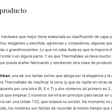
 producto
 hardware que mejor tiene elaborada su clasificación de cajas
stos; elegantes y sencillas, agresivas y rompedoras, algunas que
tas o grandilocuentes. Lo que no cabe duda es que la mayoría de 
frontal o en alguna parte. Y es que Thermaltake ya lleva mucho
ue pueda arañar fabricando y vendiendo otra clase de product
 Urban
, una de sus tantas series que aboga por la elegancia y l
ene Thermaltake de clasificar la serie (y que se repite en otras 
esto por una letra (R, S o T) y dos números (el primero es 2, 3
que emplear 2 números serviría en principio para lanzar en un
ría ser una Urban T32, que todavía no existe). De momento no 
odo, los nombres son fáciles de recordar al mismo tiempo que s