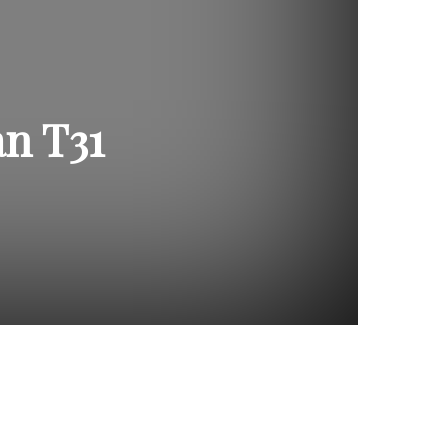
an T31