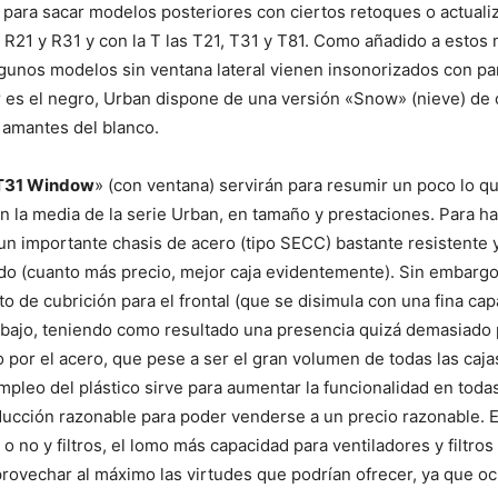
r para sacar modelos posteriores con ciertos retoques o actual
s R21 y R31 y con la T las T21, T31 y T81. Como añadido a estos
 algunos modelos sin ventana lateral vienen insonorizados con 
r es el negro, Urban dispone de una versión «Snow» (nieve) de 
 amantes del blanco.
T31 Window
» (con ventana) servirán para resumir un poco lo qu
n la media de la serie Urban, en tamaño y prestaciones. Para ha
un importante chasis de acero (tipo SECC) bastante resistente 
do (cuanto más precio, mejor caja evidentemente). Sin embargo
 de cubrición para el frontal (que se disimula con una fina cap
y el bajo, teniendo como resultado una presencia quizá demasiad
 por el acero, que pese a ser el gran volumen de todas las caj
 empleo del plástico sirve para aumentar la funcionalidad en to
cción razonable para poder venderse a un precio razonable. El
e o no y filtros, el lomo más capacidad para ventiladores y filtr
ovechar al máximo las virtudes que podrían ofrecer, ya que ocu