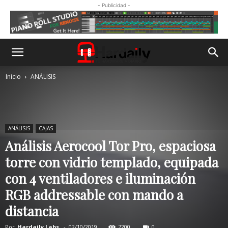
- Publicidad -
Inicio
ANÁLISIS
ANÁLISIS
CAJAS
Análisis Aerocool Tor Pro, espaciosa
torre con vidrio templado, equipada
con 4 ventiladores e iluminación
RGB addressable con mando a
distancia
Por
Hardaily Labs.
-
02/10/2019
7200
0