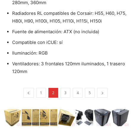
280mm, 360mm
Radiadores RL compatibles de Corsair: H55, H60, H75,
H80i, H90, H100i, H105, H110i, H115i, H150i
Fuente de alimentación: ATX (no incluida)
Compatible con iCUE: sí
Iluminación: RGB
Ventiladores: 3 frontales 120mm iluminados, 1 trasero
120mm
1
2
3
4
5