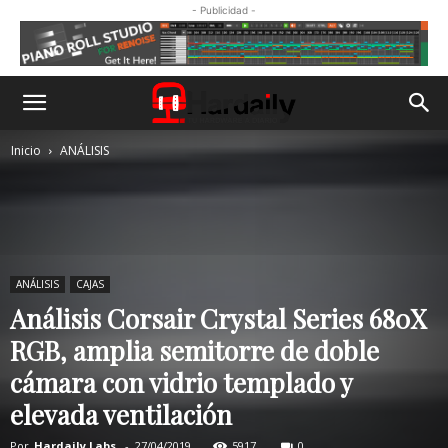
- Publicidad -
Inicio
ANÁLISIS
ANÁLISIS
CAJAS
Análisis Corsair Crystal Series 680X
RGB, amplia semitorre de doble
cámara con vidrio templado y
elevada ventilación
Por
Hardaily Labs.
-
27/04/2019
5917
0