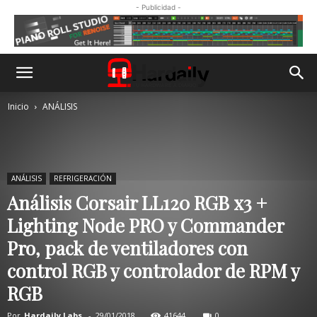
- Publicidad -
Inicio
ANÁLISIS
ANÁLISIS
REFRIGERACIÓN
Análisis Corsair LL120 RGB x3 +
Lighting Node PRO y Commander
Pro, pack de ventiladores con
control RGB y controlador de RPM y
RGB
Por
Hardaily Labs.
-
29/01/2018
41644
0