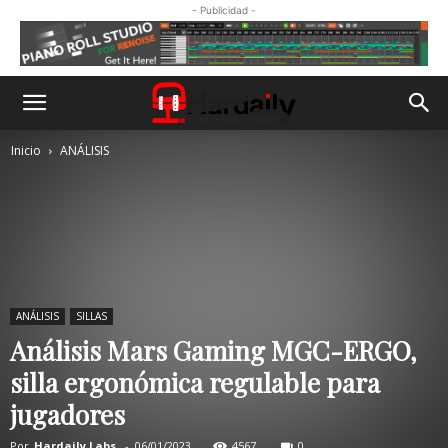
- Publicidad -
Inicio
ANÁLISIS
ANÁLISIS
SILLAS
Análisis Mars Gaming MGC-ERGO,
silla ergonómica regulable para
jugadores
Por
Hardaily Labs.
-
06/01/2023
4567
0