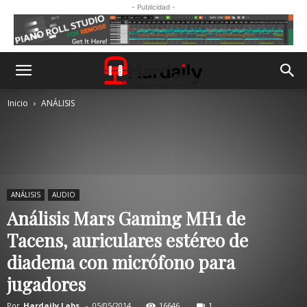
- Publicidad -
Inicio
ANÁLISIS
ANÁLISIS
AUDIO
Análisis Mars Gaming MH1 de
Tacens, auriculares estéreo de
diadema con micrófono para
jugadores
Por
Hardaily Labs.
-
05/05/2014
16646
1