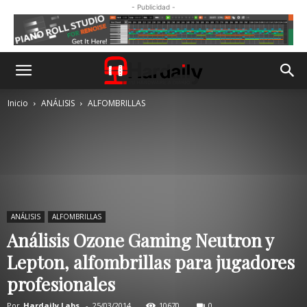
- Publicidad -
Inicio
ANÁLISIS
ALFOMBRILLAS
ANÁLISIS
ALFOMBRILLAS
Análisis Ozone Gaming Neutron y
Lepton, alfombrillas para jugadores
profesionales
Por
Hardaily Labs.
-
25/03/2014
10670
0