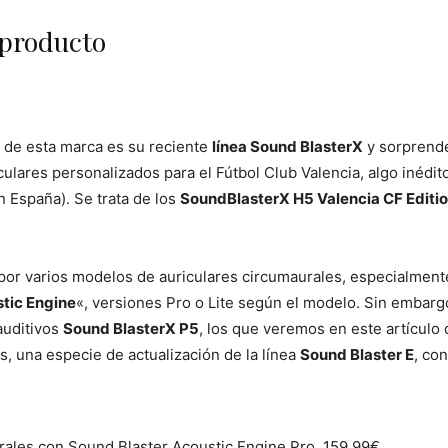
 producto
 de esta marca es su reciente
línea Sound BlasterX
y sorprende
ulares personalizados para el Fútbol Club Valencia, algo inédit
n España). Se trata de los
SoundBlasterX H5 Valencia CF Editi
or varios modelos de auriculares circumaurales, especialmen
tic Engine
«, versiones Pro o Lite según el modelo. Sin embarg
auditivos
Sound BlasterX P5
, los que veremos en este artículo d
s, una especie de actualización de la línea
Sound Blaster E
, con
rales con Sound Blaster Acoustic Engine Pro, 159.99€.