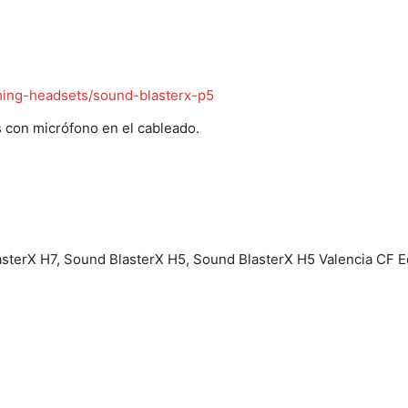
ming-headsets/sound-blasterx-p5
os con micrófono en el cableado.
asterX H7, Sound BlasterX H5, Sound BlasterX H5 Valencia CF E