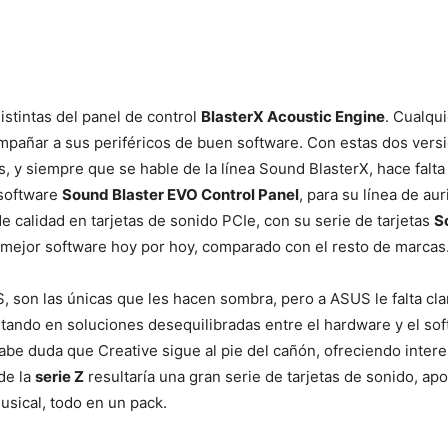
stintas del panel de control
BlasterX Acoustic Engine
. Cualqu
pañar a sus periféricos de buen software. Con estas dos versi
, y siempre que se hable de la línea Sound BlasterX, hace falta 
 software
Sound Blaster EVO Control Panel
, para su línea de au
e calidad en tarjetas de sonido PCIe, con su serie de tarjetas
S
 mejor software hoy por hoy, comparado con el resto de marcas
S, son las únicas que les hacen sombra, pero a ASUS le falta c
ltando en soluciones desequilibradas entre el hardware y el so
abe duda que Creative sigue al pie del cañón, ofreciendo inter
de la
serie Z
resultaría una gran serie de tarjetas de sonido, a
usical, todo en un pack.