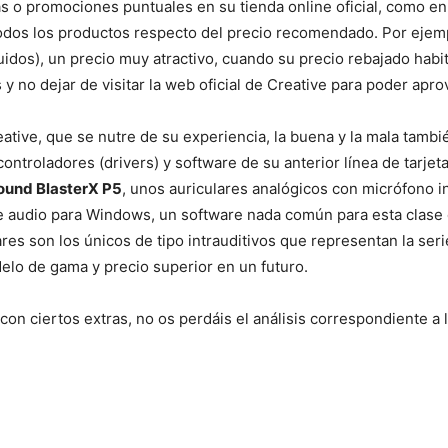
s o promociones puntuales en su tienda online oficial, como e
dos los productos respecto del precio recomendado. Por ejemp
uidos), un precio muy atractivo, cuando su precio rebajado hab
y no dejar de visitar la web oficial de Creative para poder apr
tive, que se nutre de su experiencia, la buena y la mala tambié
ontroladores (drivers) y software de su anterior línea de tarje
ound BlasterX P5
, unos auriculares analógicos con micrófono i
e audio para Windows, un software nada común para esta clase 
ares son los únicos de tipo intrauditivos que representan la s
elo de gama y precio superior en un futuro.
con ciertos extras, no os perdáis el análisis correspondiente a 