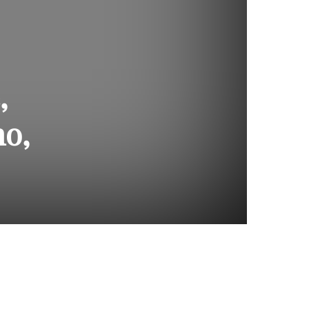
,
no,