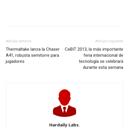
Artículo anterior
Artículo siguiente
Thermaltake lanza la Chaser
CeBIT 2013, la más importante
A41, robusta semitorre para
feria internacional de
jugadores
tecnología se celebrará
durante esta semana
Hardaily Labs.
El Laboratorio de Hardaily utiliza las herramientas necesarias
para publicar artículos relacionados con productos informáticos,