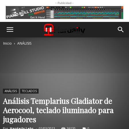
- Publicidad -
Inicio
ANÁLISIS
ANÁLISIS
TECLADOS
Análisis Templarius Gladiator de
Aerocool, teclado iluminado para
jugadores
Por
Hardaily Labs.
-
02/03/2013
36120
0