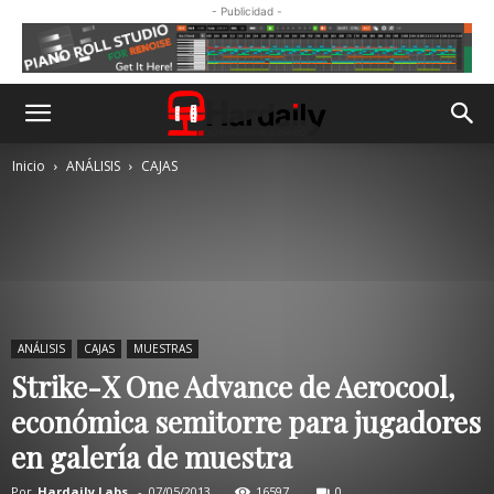
- Publicidad -
Inicio
ANÁLISIS
CAJAS
ANÁLISIS
CAJAS
MUESTRAS
Strike-X One Advance de Aerocool,
económica semitorre para jugadores
en galería de muestra
Por
Hardaily Labs.
-
07/05/2013
16597
0