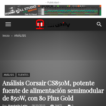
- Publicidad -
Inicio
ANÁLISIS
ANÁLISIS
FUENTES
Análisis Corsair CS850M, potente
fuente de alimentación semimodular
de 850W, con 80 Plus Gold
Por
Hardaily Labs.
-
08/10/2015
56472
0