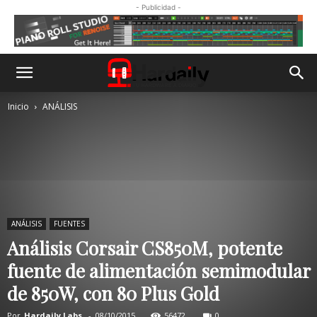
- Publicidad -
Inicio
ANÁLISIS
ANÁLISIS
FUENTES
Análisis Corsair CS850M, potente
fuente de alimentación semimodular
de 850W, con 80 Plus Gold
Por
Hardaily Labs.
-
08/10/2015
56472
0