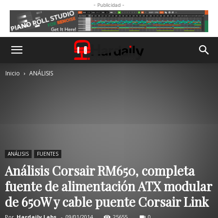
- Publicidad -
Inicio
ANÁLISIS
ANÁLISIS
FUENTES
Análisis Corsair RM650, completa
fuente de alimentación ATX modular
de 650W y cable puente Corsair Link
Por
Hardaily Labs.
-
09/01/2014
25655
0