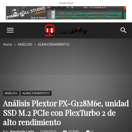
- Publicidad -
Inicio
ANÁLISIS
ALMACENAMIENTO
ANÁLISIS
ALMACENAMIENTO
Análisis Plextor PX-G128M6e, unidad
SSD M.2 PCIe con PlexTurbo 2 de
alto rendimiento
Por
Hardaily Labs.
-
12/06/2015
107045
0