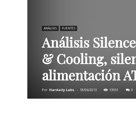
ANÁLISIS
FUENTES
Análisis Silenc
& Cooling, sile
alimentación 
Por
Hardaily Labs.
-
18/06/2013
13951
0