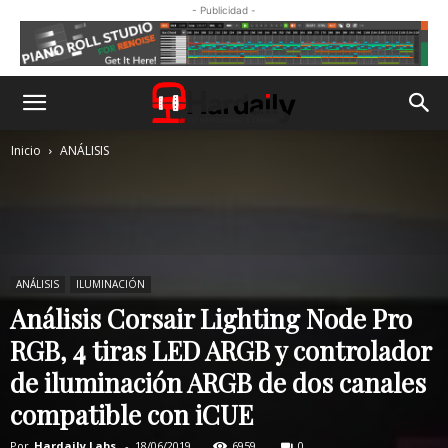
- Publicidad -
Inicio
ANÁLISIS
ANÁLISIS
ILUMINACIÓN
Análisis Corsair Lighting Node Pro
RGB, 4 tiras LED ARGB y controlador
de iluminación ARGB de dos canales
compatible con iCUE
Por
Hardaily Labs.
-
18/06/2019
6959
0