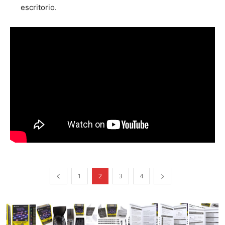
escritorio.
1
2
3
4