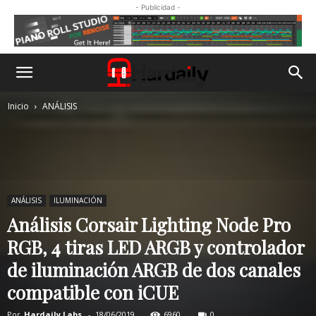
- Publicidad -
Inicio
ANÁLISIS
ANÁLISIS
ILUMINACIÓN
Análisis Corsair Lighting Node Pro
RGB, 4 tiras LED ARGB y controlador
de iluminación ARGB de dos canales
compatible con iCUE
Por
Hardaily Labs.
-
18/06/2019
6960
0