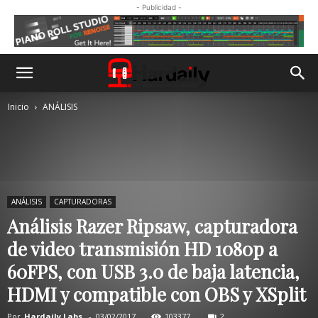
- Publicidad -
Inicio
ANÁLISIS
ANÁLISIS
CAPTURADORAS
Análisis Razer Ripsaw, capturadora
de video transmisión HD 1080p a
60FPS, con USB 3.0 de baja latencia,
HDMI y compatible con OBS y XSplit
Por
Hardaily Labs.
-
03/02/2017
103377
2