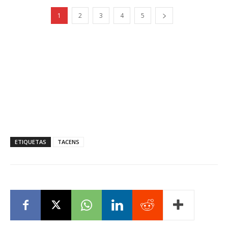
1
2
3
4
5
ETIQUETAS
TACENS