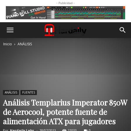
- Publicidad -
Inicio
ANÁLISIS
ANÁLISIS
FUENTES
Análisis Templarius Imperator 850W
de Aerocool, potente fuente de
alimentación ATX para jugadores
Por
Hardaily Labs.
-
18/07/2013
21033
0